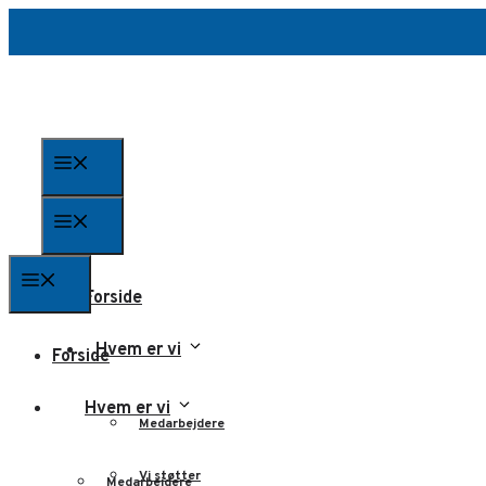
Hop
til
indhold
Menu
Menu
Menu
Forside
Hvem er vi
Forside
Hvem er vi
Medarbejdere
Vi støtter
Medarbejdere