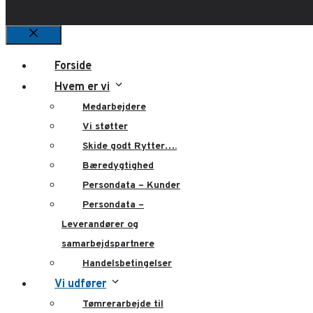
Luk
Forside
Hvem er vi
Medarbejdere
Vi støtter
Skide godt Rytter….
Bæredygtighed
Persondata – Kunder
Persondata –
Leverandører og
samarbejdspartnere
Handelsbetingelser
Vi udfører
Tømrerarbejde til