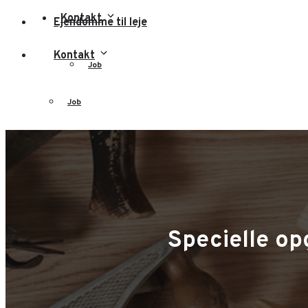
Kontakt
Ejendomme til leje
Kontakt
Job
Job
Specielle op