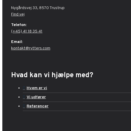
Nygårdsvej 33, 8570 Trustrup
Find vej
Telefon:
(+45) 41 18 35 41
Email:
kontakt@rytters.com
Hvad kan vi hjælpe med?
Hvem er vi
Vi udfører
Referencer