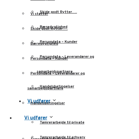
Skide godt Rytter….
Vi støtter
Bæredygtighed
Skide godt Rytter….
Persondata – Kunder
Bæredygtighed
Persondata – Leverandører og
Persondata – Kunder
samarbejdspartnere
Persondata – Leverandører og
Handelsbetingelser
samarbejdspartnere
Vi udfører
Handelsbetingelser
Vi udfører
Tømrerarbejde til private
Tømrerarbejde til erhverv