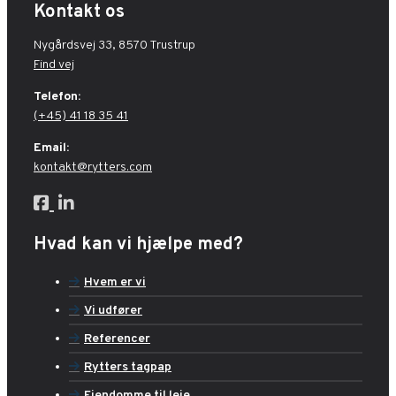
Kontakt os
Nygårdsvej 33, 8570 Trustrup
Find vej
Telefon:
(+45) 41 18 35 41
Email:
kontakt@rytters.com
Hvad kan vi hjælpe med?
Hvem er vi
Vi udfører
Referencer
Rytters tagpap
Ejendomme til leje